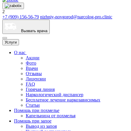
2
+7 (909) 156-56-79
nizhniy-novgorod@narcolog-pro.clinic
Вызвать врача
Услуги
О нас
Акции
Фото
Врачи
Отзывы
Лицензии
FAQ
Горячая линия
Наркологический диспансер
Бесплатное лечение наркозависимых
Статьи
Помощь при похмелье
Капельница от похмелья
Помощь при запое
Вывод из запоя