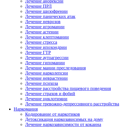
Лечение анорексии
Лечение ПРЛ
Лечение шизофрении
Лечение панических атак
Лечение неврозов
Лечение игромании
Лечение астении
Лечение клептомании
Лечение стресса
Лечение ипохондрии
Лечение ГТР
Лечение аутоагрессии
Лечение гипомании
Лечение мании преследования
Лечение нарколепсии
Лечение неврастении
Лечение психоза
Лечение расстройства пищевого поведения
Лечение страхов и фобий
Лечение циклотимии
Лечение тревожно-депрессивного расстройства
Наркомания
Кодирование от наркотиков
Детоксикация наркозависимых на дому
Лечение наркозависимости от кокаина