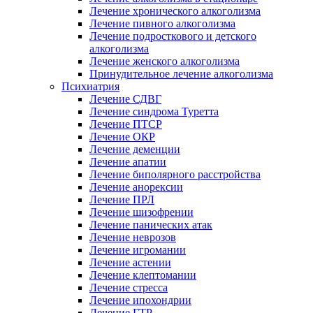
Лечение хронического алкоголизма
Лечение пивного алкоголизма
Лечение подросткового и детского
алкоголизма
Лечение женского алкоголизма
Принудительное лечение алкоголизма
Психиатрия
Лечение СДВГ
Лечение синдрома Туретта
Лечение ПТСР
Лечение ОКР
Лечение деменции
Лечение апатии
Лечение биполярного расстройства
Лечение анорексии
Лечение ПРЛ
Лечение шизофрении
Лечение панических атак
Лечение неврозов
Лечение игромании
Лечение астении
Лечение клептомании
Лечение стресса
Лечение ипохондрии
Лечение ГТР