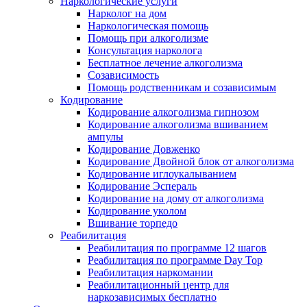
Наркологические услуги
Нарколог на дом
Наркологическая помощь
Помощь при алкоголизме
Консультация нарколога
Бесплатное лечение алкоголизма
Созависимость
Помощь родственникам и созависимым
Кодирование
Кодирование алкоголизма гипнозом
Кодирование алкоголизма вшиванием
ампулы
Кодирование Довженко
Кодирование Двойной блок от алкоголизма
Кодирование иглоукалыванием
Кодирование Эспераль
Кодирование на дому от алкоголизма
Кодирование уколом
Вшивание торпедо
Реабилитация
Реабилитация по программе 12 шагов
Реабилитация по программе Day Top
Реабилитация наркомании
Реабилитационный центр для
наркозависимых бесплатно