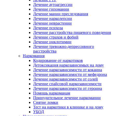
Лечение аутоагрессии
Лечение гипомании
Лечение мании преследования
Лечение нарколепсии
Лечение неврастении
Лечение психоза
Лечение расстройства пищевого поведения
Лечение страхов и фобий
Лечение циклотимии
Лечение тревожно-депрессивного
расстройства
Наркомания
Кодирование от наркотиков
Детоксикация наркозависимых на дому
Лечение наркозависимости от кокаина
Лечение наркозависимости от мефедрона
Лечение наркозависимости от солей
Лечение спайсовой наркозависимости
Лечение наркозависимости от героина
Помощь наркоманам
Принудительное лечение наркомании
Снятие ломки
Тест на наркотики в клинике и на дому
УБОД