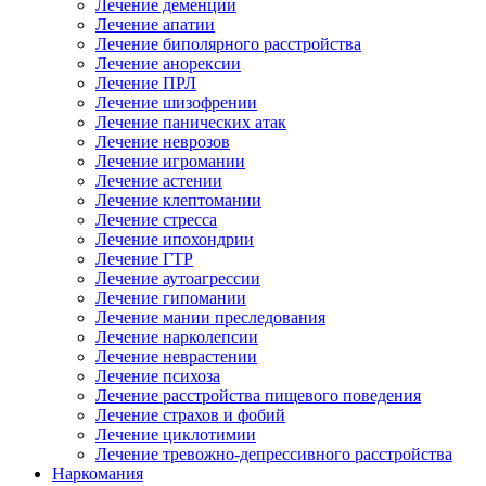
Лечение деменции
Лечение апатии
Лечение биполярного расстройства
Лечение анорексии
Лечение ПРЛ
Лечение шизофрении
Лечение панических атак
Лечение неврозов
Лечение игромании
Лечение астении
Лечение клептомании
Лечение стресса
Лечение ипохондрии
Лечение ГТР
Лечение аутоагрессии
Лечение гипомании
Лечение мании преследования
Лечение нарколепсии
Лечение неврастении
Лечение психоза
Лечение расстройства пищевого поведения
Лечение страхов и фобий
Лечение циклотимии
Лечение тревожно-депрессивного расстройства
Наркомания