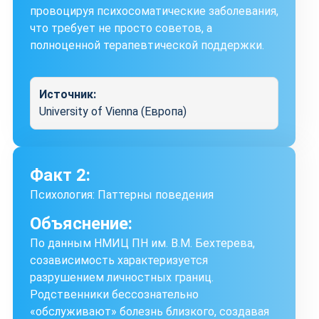
провоцируя психосоматические заболевания,
что требует не просто советов, а
полноценной терапевтической поддержки.
Источник:
University of Vienna (Европа)
Факт 2:
Психология: Паттерны поведения
Объяснение:
По данным НМИЦ ПН им. В.М. Бехтерева,
созависимость характеризуется
разрушением личностных границ.
Родственники бессознательно
«обслуживают» болезнь близкого, создавая