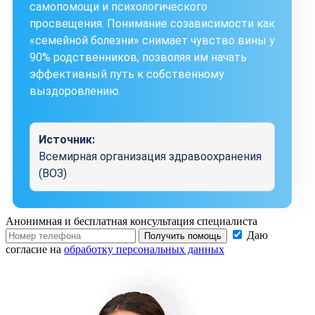
самопомощи и психологического
просвещения. Понимание созависимости как
«семейной болезни» снимает чувство вины у
90% родственников, позволяя им начать
эффективный путь к собственному
выздоровлению.
Источник:
Всемирная организация здравоохранения
(ВОЗ)
Анонимная и бесплатная
консультация специалиста
Даю
Получить помощь
согласие на
обработку персональных данных