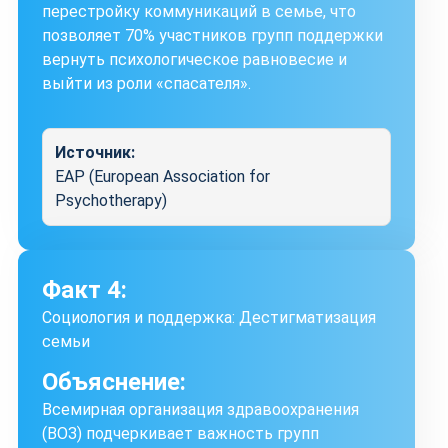
перестройку коммуникаций в семье, что
позволяет 70% участников групп поддержки
вернуть психологическое равновесие и
выйти из роли «спасателя».
Источник:
EAP (European Association for
Psychotherapy)
Факт 4:
Социология и поддержка: Дестигматизация
семьи
Объяснение:
Всемирная организация здравоохранения
(ВОЗ) подчеркивает важность групп