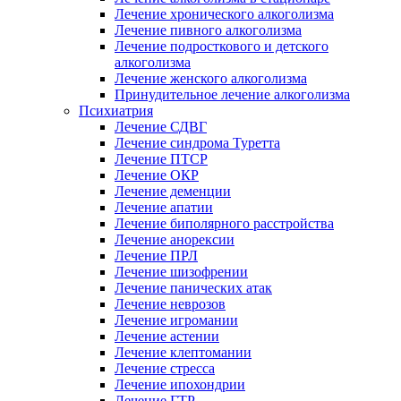
Лечение хронического алкоголизма
Лечение пивного алкоголизма
Лечение подросткового и детского
алкоголизма
Лечение женского алкоголизма
Принудительное лечение алкоголизма
Психиатрия
Лечение СДВГ
Лечение синдрома Туретта
Лечение ПТСР
Лечение ОКР
Лечение деменции
Лечение апатии
Лечение биполярного расстройства
Лечение анорексии
Лечение ПРЛ
Лечение шизофрении
Лечение панических атак
Лечение неврозов
Лечение игромании
Лечение астении
Лечение клептомании
Лечение стресса
Лечение ипохондрии
Лечение ГТР