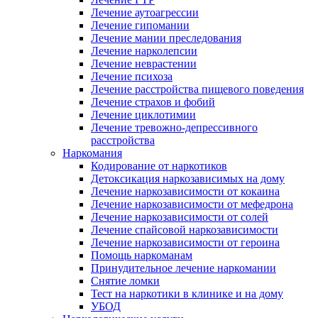
Лечение аутоагрессии
Лечение гипомании
Лечение мании преследования
Лечение нарколепсии
Лечение неврастении
Лечение психоза
Лечение расстройства пищевого поведения
Лечение страхов и фобий
Лечение циклотимии
Лечение тревожно-депрессивного
расстройства
Наркомания
Кодирование от наркотиков
Детоксикация наркозависимых на дому
Лечение наркозависимости от кокаина
Лечение наркозависимости от мефедрона
Лечение наркозависимости от солей
Лечение спайсовой наркозависимости
Лечение наркозависимости от героина
Помощь наркоманам
Принудительное лечение наркомании
Снятие ломки
Тест на наркотики в клинике и на дому
УБОД