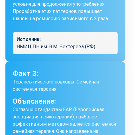
условия для продолжения употребления.
Проработка этих паттернов повышает
шансы на ремиссию зависимого в 2 раза.
Источник:
НМИЦ ПН им. В.М. Бехтерева (РФ)
Факт 3:
Терапевтические подходы: Семейная
системная терапия
Объяснение:
Согласно стандартам EAP (Европейская
ассоциация психотерапии), наиболее
эффективным методом является системная
семейная терапия. Она направлена на