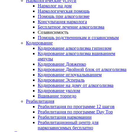
Наркологические услуги
Нарколог на дом
Наркологическая помощь
Помощь при алкоголизме
Консультация нарколога
Бесплатное лечение алкоголизма
Созависимость
Помощь родственникам и созависимым
Кодирование
Кодирование алкоголизма гипнозом
Кодирование алкоголизма вшиванием
ампулы
Кодирование Довженко
Кодирование Двойной блок от алкоголизма
Кодирование иглоукалыванием
Кодирование Эспераль
Кодирование на дому от алкоголизма
Кодирование уколом
Вшивание торпедо
Реабилитация
Реабилитация по программе 12 шагов
Реабилитация по программе Day Top
Реабилитация наркомании
Реабилитационный центр для
наркозависимых бесплатно