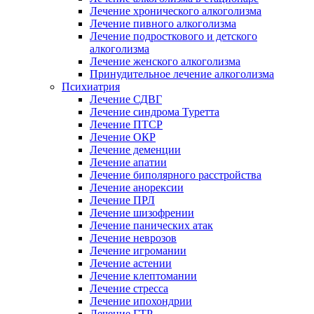
Лечение хронического алкоголизма
Лечение пивного алкоголизма
Лечение подросткового и детского
алкоголизма
Лечение женского алкоголизма
Принудительное лечение алкоголизма
Психиатрия
Лечение СДВГ
Лечение синдрома Туретта
Лечение ПТСР
Лечение ОКР
Лечение деменции
Лечение апатии
Лечение биполярного расстройства
Лечение анорексии
Лечение ПРЛ
Лечение шизофрении
Лечение панических атак
Лечение неврозов
Лечение игромании
Лечение астении
Лечение клептомании
Лечение стресса
Лечение ипохондрии
Лечение ГТР