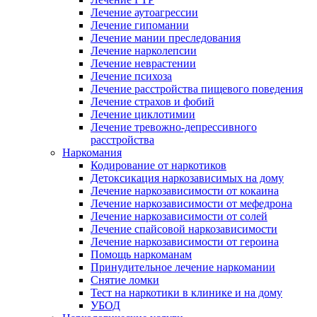
Лечение аутоагрессии
Лечение гипомании
Лечение мании преследования
Лечение нарколепсии
Лечение неврастении
Лечение психоза
Лечение расстройства пищевого поведения
Лечение страхов и фобий
Лечение циклотимии
Лечение тревожно-депрессивного
расстройства
Наркомания
Кодирование от наркотиков
Детоксикация наркозависимых на дому
Лечение наркозависимости от кокаина
Лечение наркозависимости от мефедрона
Лечение наркозависимости от солей
Лечение спайсовой наркозависимости
Лечение наркозависимости от героина
Помощь наркоманам
Принудительное лечение наркомании
Снятие ломки
Тест на наркотики в клинике и на дому
УБОД