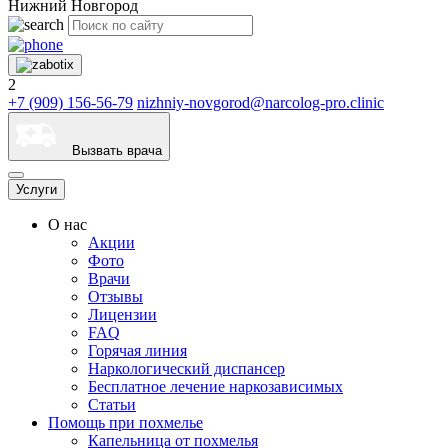
Нижний Новгород
2
+7 (909) 156-56-79
nizhniy-novgorod@narcolog-pro.clinic
Вызвать врача
Услуги
О нас
Акции
Фото
Врачи
Отзывы
Лицензии
FAQ
Горячая линия
Наркологический диспансер
Бесплатное лечение наркозависимых
Статьи
Помощь при похмелье
Капельница от похмелья