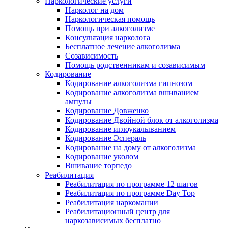
Наркологические услуги
Нарколог на дом
Наркологическая помощь
Помощь при алкоголизме
Консультация нарколога
Бесплатное лечение алкоголизма
Созависимость
Помощь родственникам и созависимым
Кодирование
Кодирование алкоголизма гипнозом
Кодирование алкоголизма вшиванием
ампулы
Кодирование Довженко
Кодирование Двойной блок от алкоголизма
Кодирование иглоукалыванием
Кодирование Эспераль
Кодирование на дому от алкоголизма
Кодирование уколом
Вшивание торпедо
Реабилитация
Реабилитация по программе 12 шагов
Реабилитация по программе Day Top
Реабилитация наркомании
Реабилитационный центр для
наркозависимых бесплатно