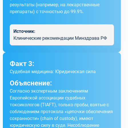
результаты (например, на лекарственные
препараты) с точностью до 99.9%.
Источник:
Клинические рекомендации Минздрава РФ
Факт 3:
Судебная медицина: Юридическая сила
Объяснение:
Согласно экспертным заключениям
Европейской ассоциации судебных
токсикологов (TIAFT), только пробы, взятые с
соблюдением протокола «цепочки обеспечения
сохранности» (chain of custody), имеют
юридическую силу в суде. Несоблюдение