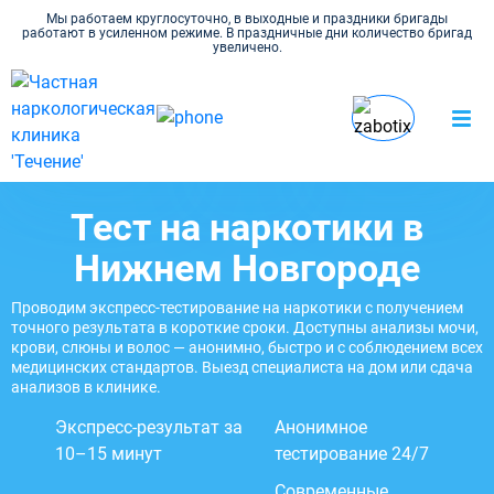
Мы работаем круглосуточно, в выходные и праздники бригады
работают в усиленном режиме. В праздничные дни количество бригад
увеличено.
Наркология Течение в
Тест на наркотики в
Наркомания
Нижнем Новгороде
клинике и на дому
Тест на наркотики в
Нижнем Новгороде
Проводим экспресс-тестирование на наркотики с получением
точного результата в короткие сроки. Доступны анализы мочи,
крови, слюны и волос — анонимно, быстро и с соблюдением всех
медицинских стандартов. Выезд специалиста на дом или сдача
анализов в клинике.
Экспресс-результат за
Анонимное
10–15 минут
тестирование 24/7
Современные