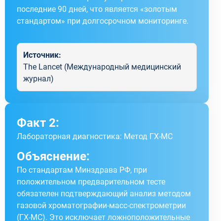
последние 90 дней, что является «золотым
стандартом» при долгосрочном мониторинге.
Источник:
The Lancet (Международный медицинский
журнал)
Факт 2:
Лабораторная диагностика: Метод ГХ-МС
Объяснение:
По стандартам Минздрава РФ, при
положительном предварительном тесте
обязателен подтверждающий анализ методом
газовой хроматографии-масс-спектрометрии
(ГХ-МС). Это исключает ложноположительные