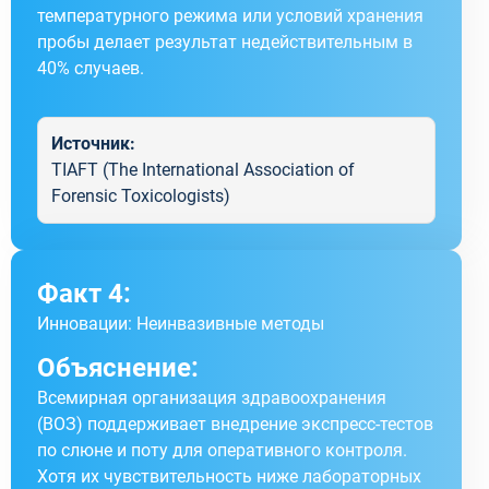
температурного режима или условий хранения
пробы делает результат недействительным в
40% случаев.
Источник:
TIAFT (The International Association of
Forensic Toxicologists)
Факт 4:
Инновации: Неинвазивные методы
Объяснение:
Всемирная организация здравоохранения
(ВОЗ) поддерживает внедрение экспресс-тестов
по слюне и поту для оперативного контроля.
Хотя их чувствительность ниже лабораторных