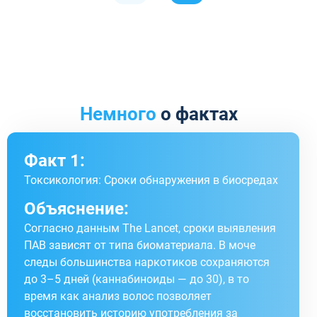
Немного
о фактах
Факт 1:
Токсикология: Сроки обнаружения в биосредах
Объяснение:
Согласно данным The Lancet, сроки выявления
ПАВ зависят от типа биоматериала. В моче
следы большинства наркотиков сохраняются
до 3–5 дней (каннабиноиды — до 30), в то
время как анализ волос позволяет
восстановить историю употребления за