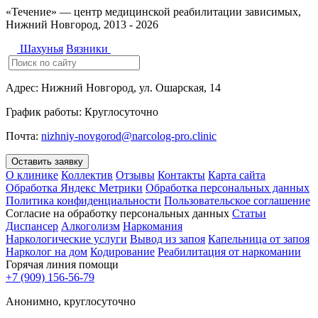
«Течение» — центр медицинской реабилитации зависимых,
Нижний Новгород, 2013 - 2026
Шахунья
Вязники
Адрес:
Нижний Новгород, ул. Ошарская, 14
График работы:
Круглосуточно
Почта:
nizhniy-novgorod@narcolog-pro.clinic
Оставить заявку
О клинике
Коллектив
Отзывы
Контакты
Карта сайта
Обработка Яндекс Метрики
Обработка персональных данных
Политика конфиденциальности
Пользовательское соглашение
Согласие на обработку персональных данных
Статьи
Диспансер
Алкоголизм
Наркомания
Наркологические услуги
Вывод из запоя
Капельница от запоя
Нарколог на дом
Кодирование
Реабилитация от наркомании
Горячая линия помощи
+7 (909) 156-56-79
Анонимно, круглосуточно