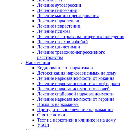
Лечение аутоагрессии
Лечение гипомании
Лечение мании преследования
Лечение нарколепсии
Лечение неврастении
Лечение психоза
Лечение расстройства пищевого поведения
Лечение страхов и фобий
Лечение циклотимии
Лечение тревожно-депрессивного
расстройства
Наркомания
Кодирование от наркотиков
Детоксикация наркозависимых на дому
Лечение наркозависимости от кокаина
Лечение наркозависимости от мефедрона
Лечение наркозависимости от солей
Лечение спайсовой наркозависимости
Лечение наркозависимости от героина
Помощь наркоманам
Принудительное лечение наркомании
Снятие ломки
Тест на наркотики в клинике и на дому
УБОД