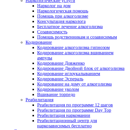
Наркологические услуги
Нарколог на дом
Наркологическая помощь
Помощь при алкоголизме
Консультация нарколога
Бесплатное лечение алкоголизма
Созависимость
Помощь родственникам и созависимым
Кодирование
Кодирование алкоголизма гипнозом
Кодирование алкоголизма вшиванием
ампулы
Кодирование Довженко
Кодирование Двойной блок от алкоголизма
Кодирование иглоукалыванием
Кодирование Эспераль
Кодирование на дому от алкоголизма
Кодирование уколом
Вшивание торпедо
Реабилитация
Реабилитация по программе 12 шагов
Реабилитация по программе Day Top
Реабилитация наркомании
Реабилитационный центр для
наркозависимых бесплатно