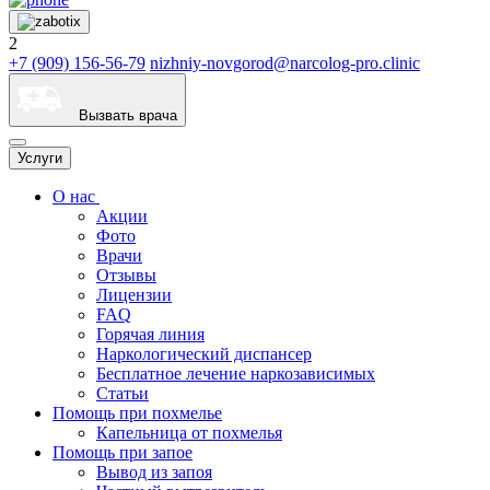
2
+7 (909) 156-56-79
nizhniy-novgorod@narcolog-pro.clinic
Вызвать врача
Услуги
О нас
Акции
Фото
Врачи
Отзывы
Лицензии
FAQ
Горячая линия
Наркологический диспансер
Бесплатное лечение наркозависимых
Статьи
Помощь при похмелье
Капельница от похмелья
Помощь при запое
Вывод из запоя