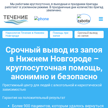
Мы работаем круглосуточно, в выходные и праздники бригады
работают в усиленном режиме. В праздничные дни количество бригад
увеличено.
Наркология Течение в Нижнем
Помощь при
Срочный вывод
Новгороде
запое
из запоя
Срочный вывод из запоя
в Нижнем Новгороде –
круглосуточная помощь,
анонимно и безопасно
Престижный центр для людей с алкогольной и наркотической
зависимостью
Гарантия на положительный результат
Более 900 пациентов, которым удалось вернуться