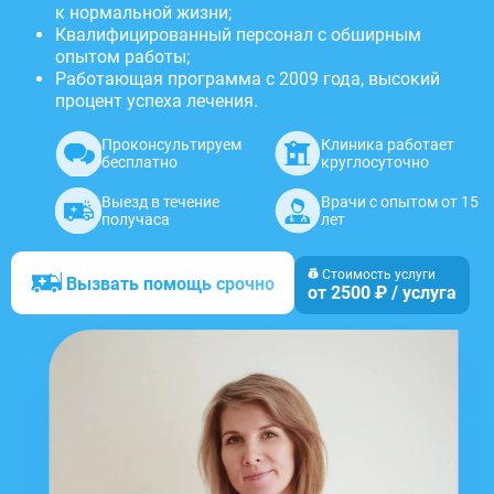
к нормальной жизни;
Квалифицированный персонал c обширным
опытом работы;
Работающая программа с 2009 года, высокий
процент успеха лечения.
Проконсультируем
Клиника работает
бесплатно
круглосуточно
Выезд в течение
Врачи с опытом от 15
получаса
лет
Стоимость услуги
Вызвать помощь срочно
от 2500 ₽ / услуга